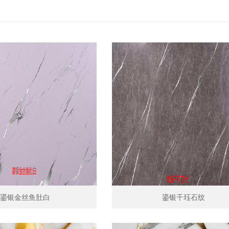
鎏银金丝鱼肚白
鎏银千珏石纹