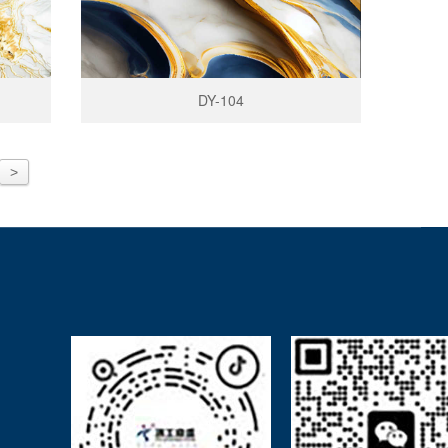
DY-104
>