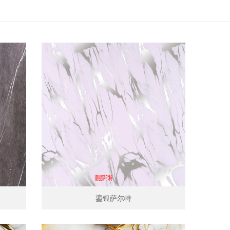
鎏银萨尔特