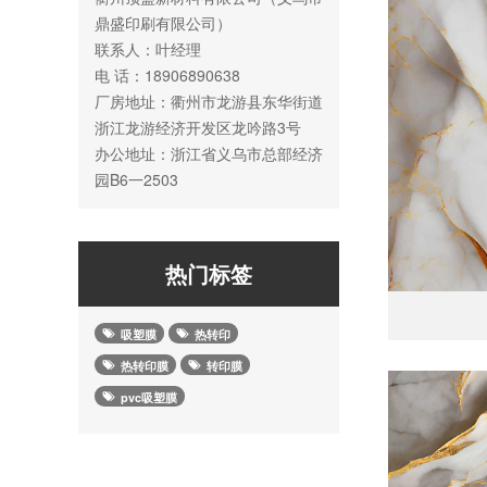
鼎盛印刷有限公司）
联系人：叶经理
电 话：18906890638
厂房地址：衢州市龙游县东华街道
浙江龙游经济开发区龙吟路3号
办公地址：浙江省义乌市总部经济
园B6一2503
热门标签
吸塑膜
热转印
热转印膜
转印膜
pvc吸塑膜