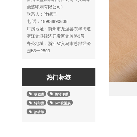
鼎盛印刷有限公司）
联系人：叶经理
电 话：18906890638
厂房地址：衢州市龙游县东华街道
浙江龙游经济开发区龙吟路3号
办公地址：浙江省义乌市总部经济
园B6一2503
热门标签
吸塑膜
热转印膜
转印膜
pvc吸塑膜
热转印