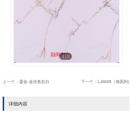
1
/
1
上一个：
鎏金-金丝鱼肚白
下一个：
LJ6608（海因利)
详细内容